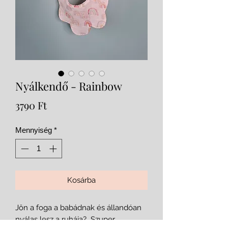
Nyálkendő - Rainbow
Ár
3790 Ft
Mennyiség
*
Kosárba
Jön a foga a babádnak és állandóan
nyálas lesz a ruhája? Szuper