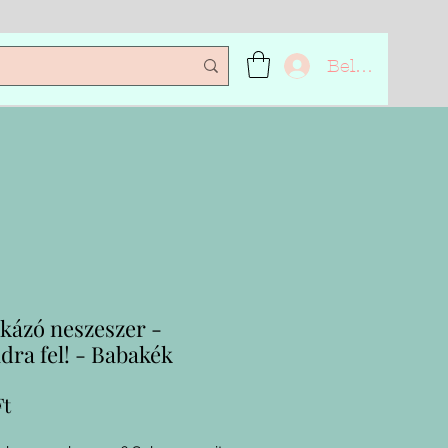
Belépés
kázó neszeszer -
dra fel! - Babakék
Ár
Ft