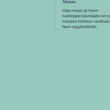
Mosás:
a többi
szettbe
Gépi mosás 30 fokon
(Az ár 
Szárítógép használata nem j
értendő
Közepes hőfokon vasalható
Nem vegytisztítható
Varrásb
(0.5-1cm