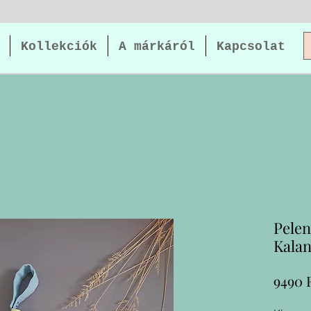
Kollekciók
A márkáról
Kapcsolat
Pelen
Kalan
9490 