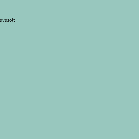
 termékedet is akkor válaszd
n.
1db pelenkázó neszeszerre
avasolt
.)
ól adódóan a méretnél minimális
) eltérés előfordulhat.