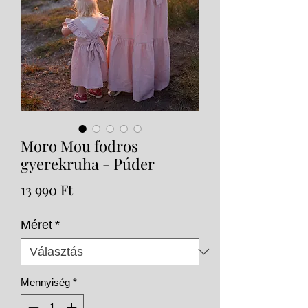
Moro Mou fodros
gyerekruha - Púder
Ár
13 990 Ft
Méret
*
Mennyiség
*