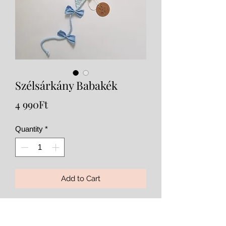
Szélsárkány Babakék
Price
4 990Ft
Quantity
*
Add to Cart
Kétoldalas waffle és pamutvászon
anyag. Szuper dekoráció a