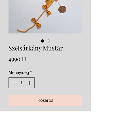
Szélsárkány Mustár
Ár
4990 Ft
Mennyiség
*
Kosárba
Kétoldalas waffle és pamutvászon
anyag. Szuper dekoráció a