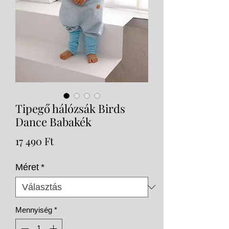
Tipegő hálózsák Birds
Dance Babakék
Ár
17 490 Ft
Méret
*
Mennyiség
*